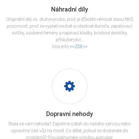
Náhradní díly
Originální díly vs. druhovýroba, proč je důležité věnovat stavu filtrů
pozornost, proč se vyplatí nechat si otestoat tlumiče, zapalovací
svíčky, ozubené řemeny a napínací kladky, brzdové destičky,
příslušenství...
Více info
>>ZDE<<
Dopravní nehody
Stala se vám nehoda? Zajistíme odtah do našeho servisu nebo
opravíme Váš vůz na místě. Co dělat, pokud se dostanete do
problémů? Provádíme také výměnu autoskel.