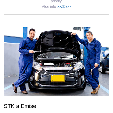
priority.
Více info
>>ZDE<<
STK a Emise