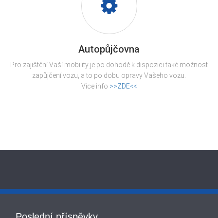
Autopůjčovna
Pro zajištění Vaší mobility je po dohodě k dispozici také možnost
zapůjčení vozu, a to po dobu opravy Vašeho vozu.
Více info
>>ZDE<<
Poslední příspěvky