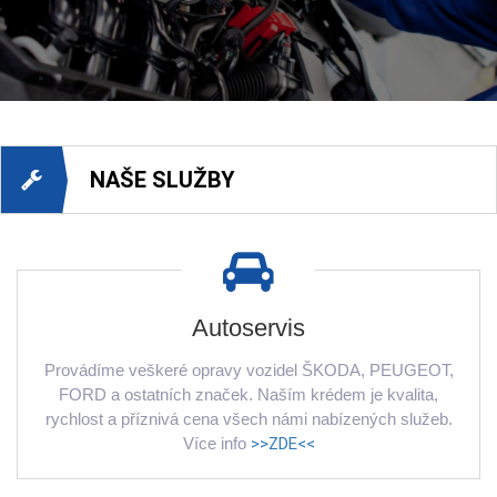
NAŠE SLUŽBY
Autoservis
Provádíme veškeré opravy vozidel ŠKODA, PEUGEOT,
FORD a ostatních značek. Naším krédem je kvalita,
rychlost a příznivá cena všech námi nabízených služeb.
Více info
>>ZDE<<